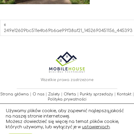
«
249e12609bc511e4b69b6ae99f38af21_1452690451156_445393
Wszelkie prawa zastrzeżone
Strona główna
|
O nas
|
Zalety
|
Oferta
|
Punkty sprzedaży
|
Kontakt
|
Polityka prywatności
Używamy plików cookie, aby zapewnić najlepszą jakość
Projekt i realizacja
na naszej stronie internetowej.
Możesz dowiedzieć się więcej na temat plików cookie,
których używamy, lub wyłączyć je w
ustawieniach
.