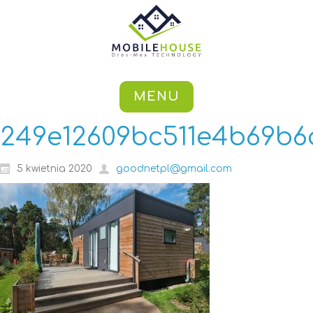
MENU
249e12609bc511e4b69b6a
5 kwietnia 2020
goodnetpl@gmail.com